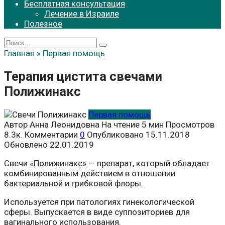
Бесплатная консультация
Лечение в Израиле
Полезное
Search
for:
Главная
»
Первая помощь
Терапия цистита свечами
Полижинакс
Первая помощь
Автор
Анна Леонидовна
На чтение
5 мин
Просмотров
8.3к.
Комментарии
0
Опубликовано
15.11.2018
Обновлено
22.01.2019
Свечи «Полижинакс» — препарат, который обладает
комбинированным действием в отношении
бактериальной и грибковой флоры.
Используется при патологиях гинекологической
сферы. Выпускается в виде суппозиториев для
вагинального использования.