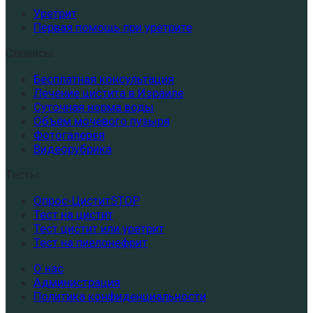
Уретрит
Первая помощь при уретрите
Сервисы
Бесплатная консультация
Лечение цистита в Израиле
Суточная норма воды
Объём мочевого пузыря
Фотогалерея
Видеорубрика
Тесты
Опрос-ЦиститSTOP
Тест на цистит
Тест цистит или уретрит
Тест на пиелонефрит
О нас
Администрация
Политика конфиденциальности