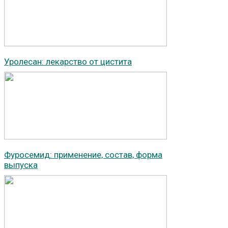
Уролесан: лекарство от цистита
Фуросемид: применение, состав, форма
выпуска