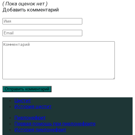
( Пока оценок нет )
Добавить комментарий
Имя
Email
Комментарий
Цистит
История цистит
Пиелонефрит
Первая помощь при пиелонефрите
История пиелонефрит