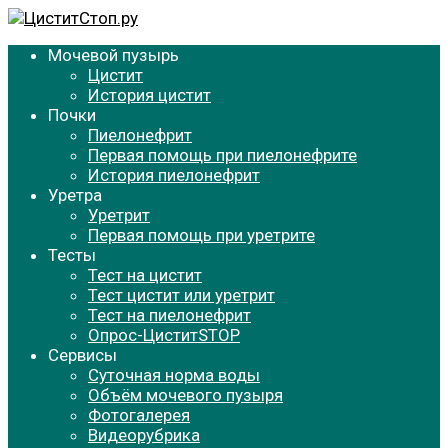
Перейти
к
Мочевой пузырь
содержанию
Цистит
История цистит
Почки
Пиелонефрит
Первая помощь при пиелонефрите
История пиелонефрит
Уретра
Уретрит
Первая помощь при уретрите
Тесты
Тест на цистит
Тест цистит или уретрит
Тест на пиелонефрит
Опрос-ЦиститSTOP
Сервисы
Суточная норма воды
Объём мочевого пузыря
Фотогалерея
Видеорубрика